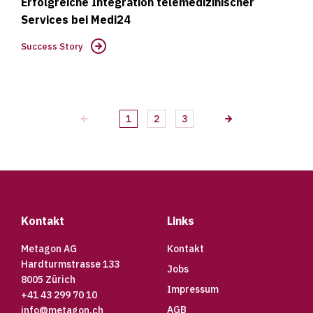
Erfolgreiche Integration telemedizinischer
Services bei Medi24
Success Story
Pagination
1
2
3
Aktuelle
Sie
Nächste
Seite
sind
Seite
bereits
auf
der
Footer
ersten
Seite
Kontakt
Links
Metagon AG
Kontakt
Hardturmstrasse 133
Jobs
8005 Zürich
Impressum
+41 43 299 70 10
AGB
info@metagon.ch