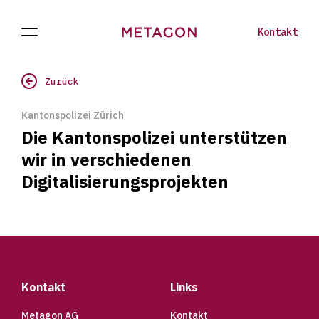
Kontakt
Navigation
Projekte
Zur
öffnen
Homepage
Zurück
Kantonspolizei Zürich
Die Kantonspolizei unterstützen
wir in verschiedenen
Digitalisierungsprojekten
Footer
Kontakt
Links
Metagon AG
Kontakt